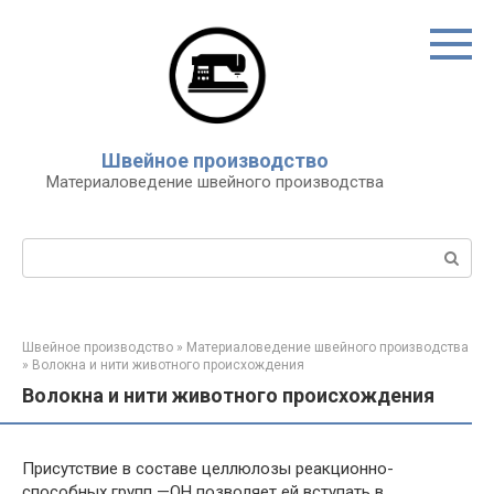
Перейти
к
контенту
Швейное производство
Материаловедение швейного производства
Поиск:
Швейное производство
»
Материаловедение швейного производства
»
Волокна и нити животного происхождения
Волокна и нити животного происхождения
Присутствие в составе целлюлозы реакционно-
способных групп —ОН позволяет ей вступать в