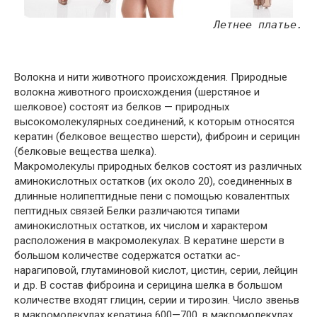
Летнее платье.
Волокна и нити животного происхождения. Природные
волокна животного происхождения (шерстяное и
шелковое) состоят из белков — природных
высокомолекулярных соединений, к которым относятся
кератин (белковое вещество шерсти), фиброин и серицин
(белковые вещества шелка).
Макромолекулы природных белков состоят из различных
аминокислотных остатков (их около 20), соединенных в
длинные нолипептидные пени с помощью ковалентпых
пептидных связей Белки различаются типами
аминокислотных остатков, их числом и характером
расположения в макромолекулах. В кератине шерсти в
большом количестве содержатся остатки ас-
нарагиповой, глутаминовой кислот, цистин, серии, лейцин
и др. В состав фиброина и серицина шелка в большом
количестве входят глицин, серии и тирозин. Число звеньв
в макромолекулах кератина 600—700, в макромолекулах