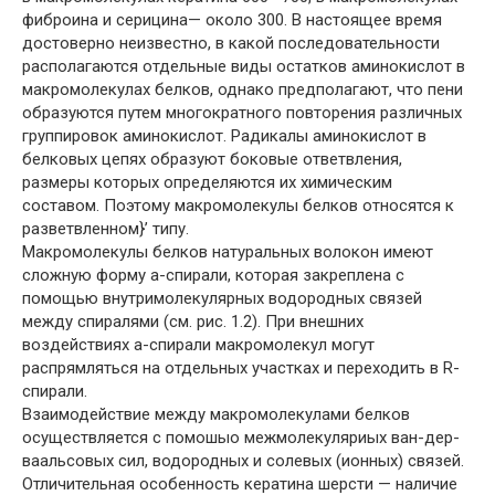
фиброина и серицина— около 300. В настоящее время
достоверно неизвестно, в какой последовательности
располагаются отдельные виды остатков аминокислот в
макромолекулах белков, однако предполагают, что пени
образуются путем многократного повторения различных
группировок аминокислот. Радикалы аминокислот в
белковых цепях образуют боковые ответвления,
размеры которых определяются их химическим
составом. Поэтому макромолекулы белков относятся к
разветвленном}’ типу.
Макромолекулы белков натуральных волокон имеют
сложную форму а-спирали, которая закреплена с
помощью внутримолекулярных водородных связей
между спиралями (см. рис. 1.2). При внешних
воздействиях а-спирали макромолекул могут
распрямляться на отдельных участках и переходить в R-
спирали.
Взаимодействие между макромолекулами белков
осуществляется с помошыо межмолекуляриых ван-дер-
ваальсовых сил, водородных и солевых (ионных) связей.
Отличительная особенность кератина шерсти — наличие