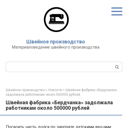
Перейти
к
контенту
Швейное производство
Материаловедение швейного производства
Поиск:
Швейное производство
»
Новости
»
Швейная фабрика «Бердчанка»
задолжала работникам около 500000 рублей
Швейная фабрика «Бердчанка» задолжала
работникам около 500000 рублей
Погасить часть долга по зарплате детскими вещами