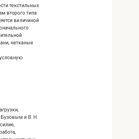
ости текстильных
ам второго типа
ляется величиной
воначального
чительной
ани, нетканые
 условную
агрузки,
Бузовым и В. Н.
силие,
работа,