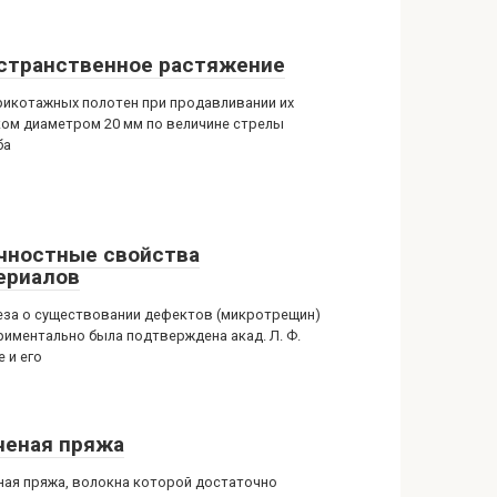
странственное растяжение
рикотажных полотен при продавливании их
ом диаметром 20 мм по величине стрелы
ба
чностные свойства
ериалов
еза о существовании дефектов (микротрещин)
риментально была подтверждена акад. Л. Ф.
 и его
ченая пряжа
ная пряжа, волокна которой достаточно