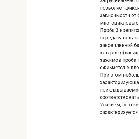
затрачиваемая п
позволяет фикс
зависимости от 
многоцикловых 
Проба 3 крепитс
передачу получа
закрепленной б
которого фиксир
зажимов проба 
сжимается в пл
При этом неболь
характеризующая
прикладываемое 
соответствовать
Усилием, соотве
характеризуется