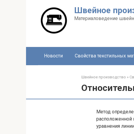
Перейти
Швейное прои
к
контенту
Материаловедение швейн
Новости
Свойства текстильных ма
Швейное производство
»
Св
Относитель
Метод определен
расположенной 
уравнения линии