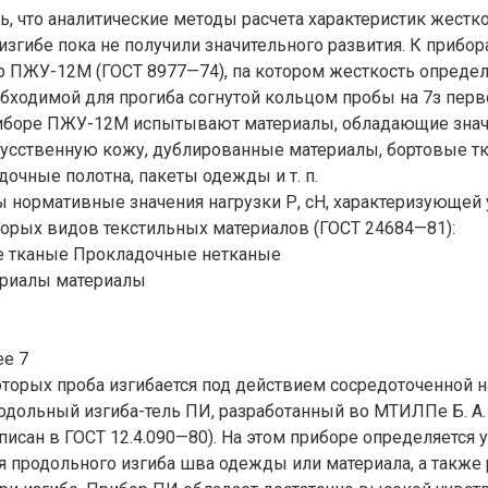
ь, что аналитические методы расчета характеристик жестк
изгибе пока не получили значительного развития. К прибор
р ПЖУ-12М (ГОСТ 8977—74), па котором жесткость опреде
еобходимой для прогиба согнутой кольцом пробы на 7з пер
риборе ПЖУ-12М испытывают материалы, обладающие зна
кусственную кожу, дублированные материалы, бортовые тк
очные полотна, пакеты одежды и т. п.
 нормативные значения нагрузки Р, сН, характеризующей
орых видов текстильных материалов (ГОСТ 24684—81):
е тканые Прокладочные нетканые
ериалы материалы
ее 7
оторых проба изгибается под действием сосредоточенной н
дольный изгиба-тель ПИ, разработанный во МТИЛПе Б. А. 
исан в ГОСТ 12.4.090—80). На этом приборе определяется у
 продольного изгиба шва одежды или материала, а также 