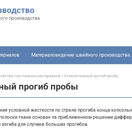
зводство
ого производства
териалов
Материаловедение швейного производства
ойства текстильных материалов
»
Относительный прогиб пробы
ный прогиб пробы
ия условной жесткости по стреле прогиба конца копсоль
полоски ткани основан па приближенном решении диффе
 изгиба для случаев больших прогибов.