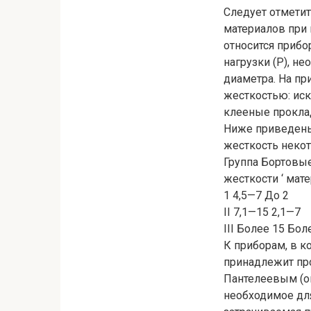
Следует отметит
материалов при 
относится прибо
нагрузки (Р), н
диаметра. На п
жесткостью: ис
клееные проклад
Ниже приведены
жесткость некот
Группа Бортовы
жесткости ‘ мат
1 4,5—7 До 2
II 7,1—15 2,1—7
III Более 15 Бол
К приборам, в к
принадлежит про
Пантелеевым (оп
необходимое для