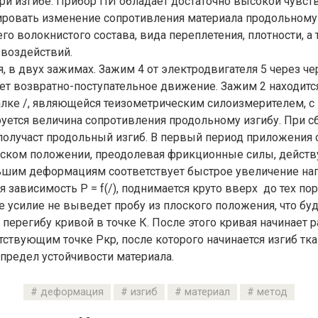
ри изгибе. Прибор ПИ обладает достаточно высокой чувст
ировать изменение сопротивления материала продольному 
его волокнистого состава, вида переплетения, плотности, а
воздействий.
я, в двух зажимах. Зажим 4 от электродвигателя 5 через ч
ет возвратно-поступательное движение. Зажим 2 находитс
алке /, являющейся теизометрическим силоизмерителем, 
уется величина сопротивления продольному изгибу. При 
получаст продольный изгиб. В первый период приложения 
оском положении, преодолевая фрикционные силы, действ
шим деформациям соответствует быстрое увеличение нагр
 зависимость P = f(/), поднимается круто вверх до тех пор
усилие не выведет пробу из плоского положения, что бу
 перегибу кривой в точке К. После этого кривая начинает р
тствующим точке Ркр, после которого начинается изгиб тка
 предел устойчивости материала.
деформация
изгиб
материал
метод