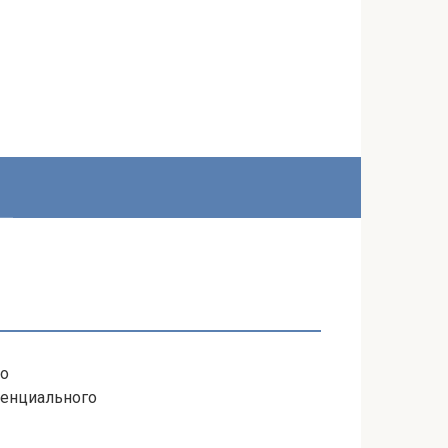
но
ренциального