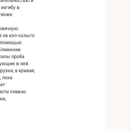
вительностью и
изгибу в
 также
ервячную
я па коп-солыго
с помощью
сближении
силы проба
ующие в ней.
узки, а кривая,
, пока
дет
асти плавно.
ни,