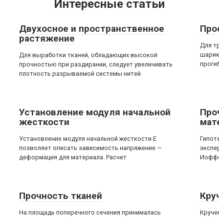
Интересные статьи
Двухосное и пространственное
Про
растяжение
Для т
шарик
Для выработки тканей, обладающих высокой
проги
прочностью при раздирании, следует увеличивать
плотность разрываемой системы нитей
Установление модуля начальной
Про
жесткости
мат
Установление модуля начальной жесткости Е
Гипот
позволяет описать зависимость напряжение —
экспе
деформация для материала. Расчет
Иоффе
Прочность тканей
Кру
На площадь поперечного сечения принималась
Круче