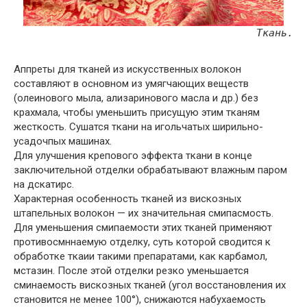
Ткань.
Аппреты для тканей из искусственных волокон
составляют в основном из умягчающих веществ
(олеинового мыла, ализаринового масла и др.) без
крахмала, чтобы уменьшить присущую этим тканям
жесткость. Сушатся ткани на игольчатых ширильно-
усадочпых машинах.
Для улучшения крепового эффекта ткани в конце
заключительной отделки обрабатывают влажным паром
на дскатирс.
Характерная особенность тканей из вискозных
штапельных волокон — их значительная смипасмость.
Для уменьшения смипаемости этих тканей применяют
противосмннаемую отделку, суть которой сводится к
обработке ткаии такими препаратами, как карбамол,
мстазин. После этой отделки резко уменьшается
сминаемость вискозных тканей (угол восстановления их
становится не менее 100°), снижаются набухаемость