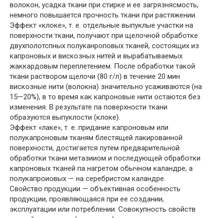
волокон, усадка ткани при стирке и ее загрязнясмость,
немного повышается прочность ткани при растяжении.
Эффект «клоке», т. е. отдельные выпуклые участки на
поверхности ткани, получают при щелочной обработке
двухполотспных полуканроповых тканей, состоящих из
капроновых и вискозных нитей и вырабатываемых
жаккардовым переплетением. После обработки такой
ткани раствором щелочи (80 г/л) в течение 20 мин
вискозные нити (волокна) значительно усаживаются (на
15—20%), в то время как капроновые нити остаются без
изменения. В результате па поверхности ткани
образуются выпуклости (клоке).
Эффект «лаке», т. е. придание капроновым или
полукапроновым тканям блестящей лакированной
поверхности, достигается путем предварительной
обработки ткани метазииом и последующей обработки
капроновых тканей па нагретом обычном каландре, а
полукапроиовых — на серебристом каландре.
Свойство продукции — объективная особенность
продукции, проявляющаяся при ее создании,
эксплуатации или потреблении. Совокупность свойств