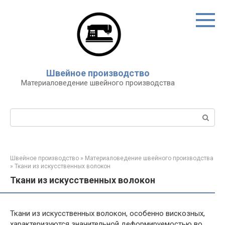
Перейти
к
контенту
Швейное производство
Материаловедение швейного производства
Поиск:
Швейное производство
»
Материаловедение швейного производства
»
Ткани из искусственных волокон
Ткани из искусственных волокон
Ткани из искусственных волокон, особенно вискозных,
характеризуются значительной деформируемостью во