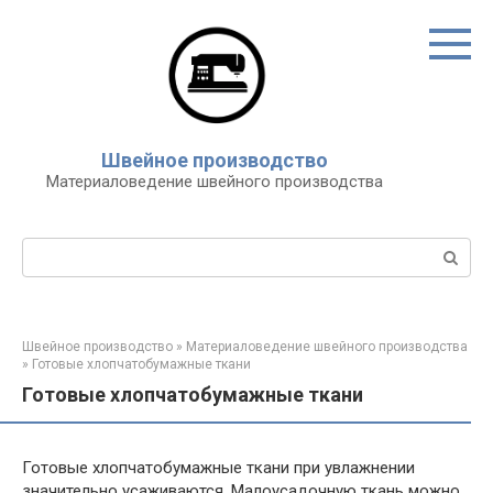
Перейти
к
контенту
Швейное производство
Материаловедение швейного производства
Поиск:
Швейное производство
»
Материаловедение швейного производства
»
Готовые хлопчатобумажные ткани
Готовые хлопчатобумажные ткани
Готовые хлопчатобумажные ткани при увлажнении
значительно усаживаются. Малоусадочную ткань можно