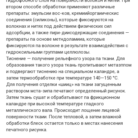
гидрофобного слоя на поверхности волокон и нитей. При
втором способе обработки применяют различные
препараты: эмульсии вос-ков, кремиийоргаиическис
соединения (силиконы), которые фиксируются на
волокнах и нитях под действием физических сил
адсорбции, а также пири-диисодержащие соединения —
препараты па основе метндоламииа, которые
фиксируются па волокне в результате взаимодействия с
гидроксильными группами целлюлозы.
Тиснение — получение рельефного узора па ткани. Для
образования такого узора ткань пропитывают метазппом
и подвергают тиснению на специальном каландре, а
затем термообработке при температуре 140—150 °С.
Для получения отделки «шииц» на ткани загущенным
раствором мста-зипа печатают определенный рисунок.
Затем ткань сушат и обрабатывают па фрикционном
каландре при высокой температуре гладкого
металлического вала. Происходит лощение лицевой
поверхности ткаии. После тепловой, а затем влажной
обработки блеск остается только в местах нанесения
печатного рисунка.