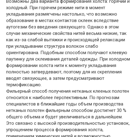
Возможны два варианта формирования холста: горячий и
холодный. При горячем режиме нити в момент
укладывания размягчены настолько, что возможно
образование в местах контактов склеек вследствие
аутогезии без введения связующего. Однако в этом
случае механические свойства нитей весьма низкие, так
как из-за слабой вытяжки и происходящей релаксации
при укладывании структура волокон слабо
ориентирована. Подобным способом получают клеевую
паутинку для склеивания деталей одежды. При холодном
формировании холста нити к моменту укладывания
полностью затвердевают, поэтому для их скрепления
вводят связующее, а затем предусматривают
термофиксацию.
Фильерный способ получения нетканых клееных полотен
относится к наиболее перспективным. По прогнозам
специалистов в ближайшие годы объем производства
нетканых полотен фильерным способом достигнет 30 %
общего объема и будет увеличиваться в дальнейшем.
Это связано с высокой производительностью установок,
упрощением процесса формирования холста,
применением химических нитей и возможностью