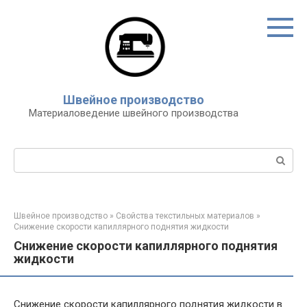
Перейти
к
контенту
Швейное производство
Материаловедение швейного производства
Поиск:
Швейное производство
»
Свойства текстильных материалов
»
Снижение скорости капиллярного поднятия жидкости
Снижение скорости капиллярного поднятия
жидкости
Снижение скорости капиллярного поднятия жидкости в