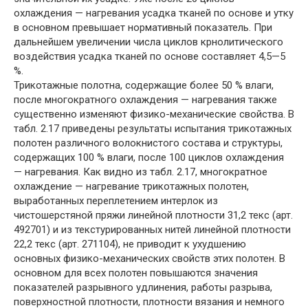
охлаждения — нагревания усадка тканей по основе и утку
в основном превышает нормативный показатель. При
дальнейшем увеличении числа циклов крнолитического
воздействия усадка тканей по основе составляет 4,5—5
%.
Трикотажные полотна, содержащие более 50 % влаги,
после многократного охлаждения — нагревания также
существенно изменяют физико-механические свойства. В
табл. 2.17 приведены результаты испытания трикотажных
полотен различного волокнистого состава и структуры,
содержащих 100 % влаги, после 100 циклов охлаждения
— нагревания. Как видно из табл. 2.17, многократное
охлаждение — нагревание трикотажных полотен,
выработанных переплетением интерлок из
чистошерстяной пряжи линейной плотности 31,2 текс (арт.
492701) и из текстурированных нитей линейной плотности
22,2 текс (арт. 271104), не приводит к ухудшению
основных физико-механических свойств этих полотен. В
основном для всех полотен повышаются значения
показателей разрывного удлинения, работы разрыва,
поверхностной плотности, плотности вязания и немного