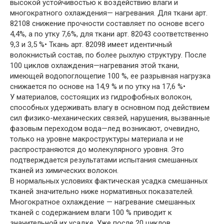
высокой устойчивостью к воздействию влаги и
многократного охлаждения— нагревания. Для ткани арт.
82108 снижение прочности составляет по основе всего
4,4%, а по утку 7,6%, для ткани арт. 82043 соответственно
9,3 и 3,5 %• Ткань арт. 82098 имеет идентичный
волокнистый состав, по более рыхлую структуру. После
100 циклов охлаждения—нагревания этой ткани,
имеющей водопоглощепие 100 %, ее разрывная нагрузка
снижается по основе на 14,9 % и по утку на 17,6 %•
У материалов, состоящих из гидрофобных волокон,
способных удерживать влагу в основном под действием
сил физико-механических связей, нарушения, вызванные
фазовым переходом вода—лед возникают, очевидно,
только на уровне макроструктуры материала и не
распространяются до молекулярного уровня. Это
подтверждается результатами испытания смешанных
тканей из химических волокон.
В нормальных условиях фактическая усадка смешанных
тканей значительно ниже нормативных показателей.
Многократное охлаждение — нагревание смешанных
тканей с содержанием влаги 100 % приводит к
значительной их усадке. Уже после 20 циклов