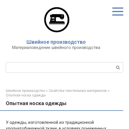
Перейти
к
контенту
Швейное производство
Материаловедение швейного производства
Поиск:
Швейное производство
»
Свойства текстильных материалов
»
Опытная носка одежды
Опытная носка одежды
У одежды, изготовленной из традиционной
хлопчатобумажной ткани, в условиях пониженных