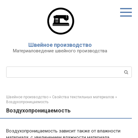
Перейти
к
контенту
Швейное производство
Материаловедение швейного производства
Поиск:
Швейное производство
»
Свойства текстильных материалов
»
Воздухопроницаемость
Воздухопроницаемость
Воздухопроницаемость зависит также от влажности
материала: с увеличением влажности материала