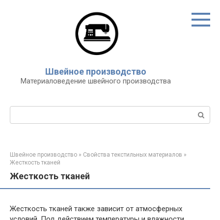
Перейти
к
контенту
Швейное производство
Материаловедение швейного производства
Поиск:
Швейное производство
»
Свойства текстильных материалов
»
Жесткость тканей
Жесткость тканей
Жесткость тканей также зависит от атмосферных
условий. Под действием температуры и влажности