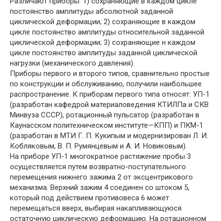
Различают приборы: 1) сохраняющие в каждом цикле
постоянство амплитуды абсолютной заданной
циклической деформации; 2) сохраняющие в каждом
цикле постоянство амплитуды относительной заданной
циклической деформации; 3) сохраняющие н каждом
цикле постоянство амплитуды заданной циклической
нагрузки (механического давления).
Приборы первого и второго типов, сравнительно простые
по конструкции и обслуживанию, получили наибольшее
распространение. К приборам первого типа относят: УП-1
(разработан кафедрой материаловедения КТИЛПа и СКВ
Минвуза СССР), ротационный пульсатор (разработан в
Каунасском политехническом институте—КПП) и ПКМ-1
(разработан в МТИ Г. П. Кукипым и модернизирован Л. И.
Кобляковым, В. П. Румянцевым и А. И. Новиковым).
На приборе УП-1 многократное растяжение пробы 3
осуществляется путем возвратно-поступательного
перемещения нижнего зажима 2 от эксцентрикового
механизма. Верхний зажим 4 соединен со штоком 5,
который под действием противовеса 6 может
перемещаться вверх, выбирая накапливающуюся
остаточную циклическую деформацию. На ротационном