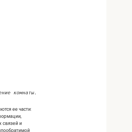
ение комнаты.
ются ее части:
формации,
 связей и
нпообратимой