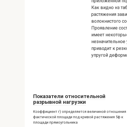
приложенной под
Как видно нз т
растяжения зави
волокнистого со
Проявление сос
имеет некоторые
незначительное 
приводит к рез
упругой деформ
Показатели относительной
разрывной нагрузки
Коэффициент г) определяется величиной отношения
фактической площади под кривой растяжения 5ф к
площади прямоугольника