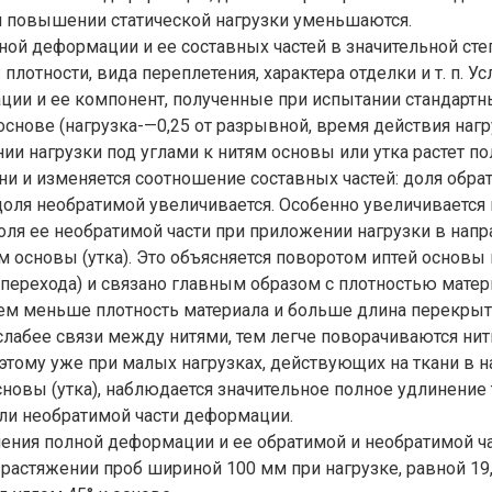
 повышении статической нагрузки уменьшаются.
ой деформации и ее составных частей в значительной сте
 плотности, вида переплетения, характера отделки и т. п. 
ии и ее компонент, полученные при испытании стандартн
снове (нагрузка-—0,25 от разрывной, время действия нагру
нии нагрузки под углами к нитям основы или утка растет по
и и изменяется соотношение составных частей: доля обра
доля необратимой увеличивается. Особенно увеличивается
ля ее необратимой части при приложении нагрузки в напр
м основы (утка). Это объясняется поворотом иптей основы и
(перехода) и связано главным образом с плотностью мате
ем меньше плотность материала и больше длина перекрыти
слабее связи между нитями, тем легче поворачиваются нити
этому уже при малых нагрузках, действующих на ткани в 
сновы (утка), наблюдается значительное полное удлинение 
ли необратимой части деформации.
ния полной деформации и ее обратимой и необратимой ча
растяжении проб шириной 100 мм при нагрузке, равной 19,6 