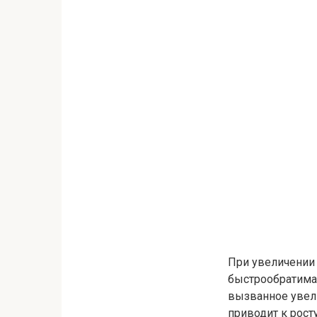
При увеличении 
быстрообратимая
вызванное увел
приводит к рос