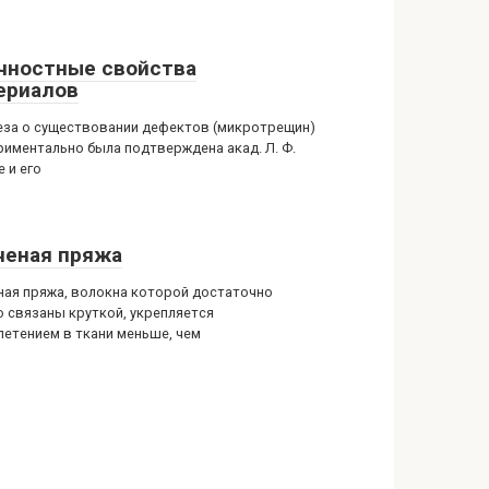
чностные свойства
ериалов
еза о существовании дефектов (микротрещин)
риментально была подтверждена акад. Л. Ф.
 и его
ченая пряжа
ная пряжа, волокна которой достаточно
о связаны круткой, укрепляется
летением в ткани меньше, чем