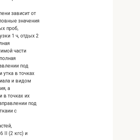
пени зависит от
Условные значения
ых проб,
зки 1 ч, отдых 2
лная
тимой части
 полная
авлении под
 утка в точках
риала и видом
я, а
 в точках их
направлении под
ткаии с
стей,
II (2 кгс) и