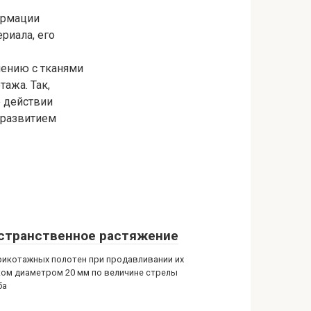
ормации
риала, его
нению с тканями
ажа. Так,
е действии
 развитием
странственное растяжение
рикотажных полотен при продавливании их
ом диаметром 20 мм по величине стрелы
ба