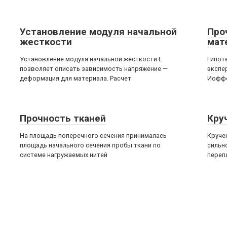
Установление модуля начальной
Про
жесткости
мат
Установление модуля начальной жесткости Е
Гипот
позволяет описать зависимость напряжение —
экспе
деформация для материала. Расчет
Иоффе
Прочность тканей
Кру
На площадь поперечного сечения принималась
Круче
площадь начального сечения пробы ткани по
сильн
системе нагружаемых нитей
переп