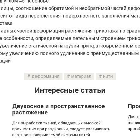
 углом 45° к основе.
аблицы, соотношение обратимой и необратимой частей деф
сит от вида переплетения, поверхностного заполнения мате
става.
тавных частей деформации растяжения трикотажа по срав
 особенности, определяемые петельным строением трикот
увеличение статической нагрузки при кратковременном е
кому увеличению полного удлинения с преимущественным
ации.
деформация
материал
нити
Интересные статьи
Двухосное и пространственное
Про
растяжение
Для т
шарик
Для выработки тканей, обладающих высокой
проги
прочностью при раздирании, следует увеличивать
плотность разрываемой системы нитей