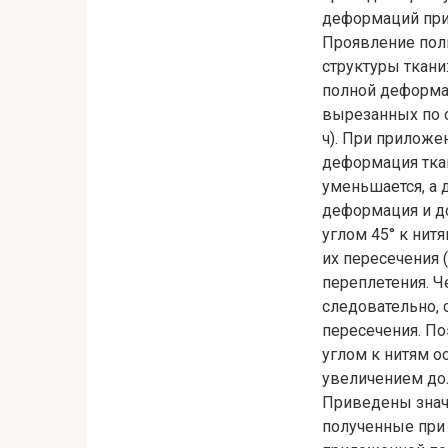
деформаций при
Проявление полн
структуры ткани:
полной деформац
вырезанных по о
ч). При приложе
деформация ткан
уменьшается, а 
деформация и до
углом 45° к нитя
их пересечения 
переплетения. Ч
следовательно, 
пересечения. По
углом к нитям о
увеличением до
Приведены значе
полученные при 