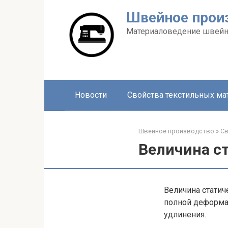
Перейти
Швейное прои
к
контенту
Материаловедение швейн
Новости
Свойства текстильных ма
Швейное производство
»
Св
Величина с
Величина статич
полной деформа
удлинения.