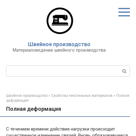
Перейти
к
контенту
Швейное производство
Материаловедение швейного производства
Поиск:
Швейное производство
»
Свойства текстильных материалов
»
Полная
деформация
Полная деформация
С течением времени действия нагрузки происходит
существенное изменение связей. Вновь образовавшиеся